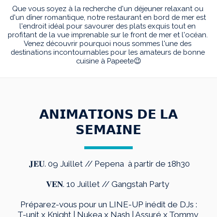
Que vous soyez à la recherche d'un déjeuner relaxant ou 
d'un dîner romantique, notre restaurant en bord de mer est 
l'endroit idéal pour savourer des plats exquis tout en 
profitant de la vue imprenable sur le front de mer et l'océan. 
Venez découvrir pourquoi nous sommes l'une des 
destinations incontournables pour les amateurs de bonne 
cuisine à Papeete😉
 𝗔𝗡𝗜𝗠𝗔𝗧𝗜𝗢𝗡𝗦 𝗗𝗘 𝗟𝗔 
𝗦𝗘𝗠𝗔𝗜𝗡𝗘
 𝐉𝐄𝐔. 09 Juillet // Pepena  à partir de 18h30
𝐕𝐄𝐍. 10 Juillet // Gangstah Party 
Préparez-vous pour un LINE-UP inédit de DJs :
T-unit x Knight | Nukea x Nash | Assuré x Tommy 