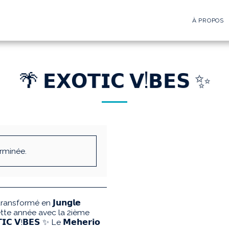
À PROPOS
🌴 𝗘𝗫𝗢𝗧𝗜𝗖 𝗩!𝗕𝗘𝗦 ✨
erminée.
ransformé en 𝗝𝘂𝗻𝗴𝗹𝗲
 cette année avec la 2ième
𝗖 𝗩!𝗕𝗘𝗦 ✨ Le 𝗠𝗲𝗵𝗲𝗿𝗶𝗼