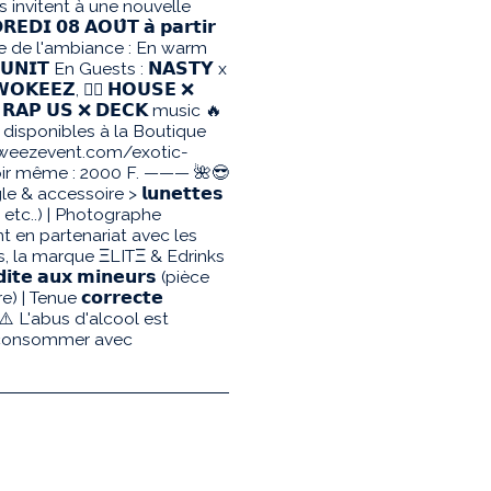
ous invitent à une nouvelle
𝗗𝗜 𝟬𝟴 𝗔𝗢𝗨̂𝗧 𝗮̀ 𝗽𝗮𝗿𝘁𝗶𝗿
ge de l'ambiance : En warm
-𝗨𝗡𝗜𝗧 En Guests : 𝗡𝗔𝗦𝗧𝗬 x
𝗪𝗢𝗞𝗘𝗘𝗭, 👉🏽 𝗛𝗢𝗨𝗦𝗘 ❌
 𝗥𝗔𝗣 𝗨𝗦 ❌ 𝗗𝗘𝗖𝗞 music 🔥
disponibles à la Boutique
y.weezevent.com/exotic-
soir même : 2000 F. ——— 🌺😎
le & accessoire > 𝗹𝘂𝗻𝗲𝘁𝘁𝗲𝘀
un etc..) | Photographe
en partenariat avec les
, la marque ΞLITΞ & Edrinks
𝘁𝗲 𝗮𝘂𝘅 𝗺𝗶𝗻𝗲𝘂𝗿𝘀 (pièce
 | Tenue 𝗰𝗼𝗿𝗿𝗲𝗰𝘁𝗲
𝗶𝘃𝗲 ⚠️ L'abus d'alcool est
à consommer avec