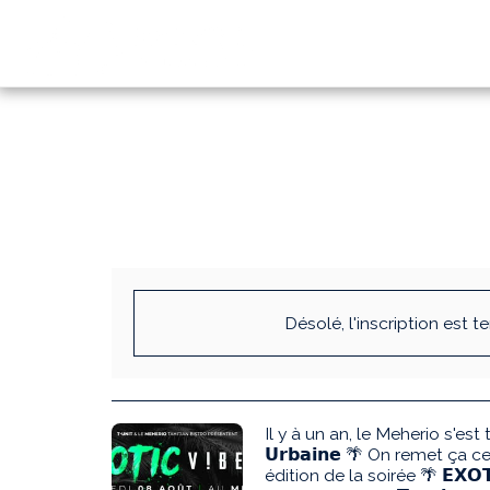
Désolé, l'inscription est t
Il y à un an, le Meherio s'est t
𝗨𝗿𝗯𝗮𝗶𝗻𝗲 🌴 On remet ça
édition de la soirée 🌴 𝗘𝗫𝗢𝗧