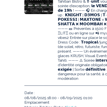
Tahitian Bistro & 𝗧-𝘂𝗻𝗶𝘁 v
soirée d'exception, 𝗹𝗲 𝗩𝗘𝗡𝗗𝗥𝗘
𝗱𝗲 𝟭𝟵𝗵 ! ——— 🎧 En char
up : 𝗞𝗡𝗜𝗚𝗛𝗧 | 𝗗𝟯𝗠𝗢𝗦 | 
𝗣𝗢𝗞𝗘𝗦𝗦𝗜 | 𝗠𝗔𝗫𝗧𝗢𝗡𝗘 x 
𝗦𝗛𝗔𝗧𝗧𝗔 ❌ 𝗠𝗢𝗢𝗠𝗕𝗔𝗛 ❌
——— 🎫 Préventes à 1500 F 
ΞLITΞ ou en ligne sur 📲 m
vibes2 Entrée sur place le 
Dress Code : 𝗧𝗿𝗼𝗽𝗶𝗰𝗮𝗹/jung
(de soleil, rétro, futuriste, f
présent. ——— Un événement 
glaces KRUSH, Visual Events
Tahiti. ——— ⚠️ Soirée 𝗶𝗻𝘁𝗲𝗿𝗱
d'identité originale obligatoire)
𝗲𝘅𝗶𝗴𝗲́𝗲 | Sortie 𝗱𝗲́𝗳𝗶𝗻𝗶𝘁
dangereux pour la santé, 
modération
Date :
08/08/2025 18:00 - 08/09/2025 01:00
Emplacement